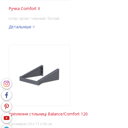
Ручка Comfort II
колір: хром / чёрный / белый
Детальніше >
Кріплення стільниці Balance/Comfort 120
у розмірах 20 x 11 x 36 см