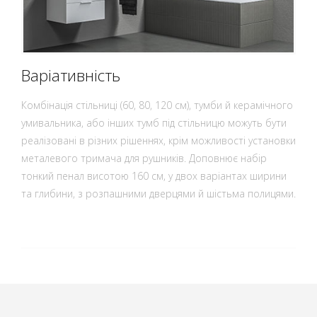
Варіативність
Комбінація стільниці (60, 80, 120 см), тумби й керамічного
умивальника, або інших тумб під стільницю можуть бути
реалізовані в різних рішеннях, крім можливості установки
металевого тримача для рушників. Доповнює набір
тонкий пенал висотою 160 см, у двох варіантах ширини
та глибини, з розпашними дверцями й шістьма полицями.