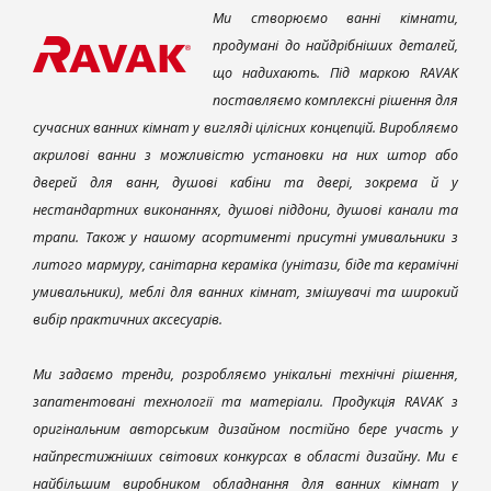
Ми створюємо ванні кімнати,
продумані до найдрібніших деталей,
що надихають. Під маркою RAVAK
поставляємо комплексні рішення для
сучасних ванних кімнат у вигляді цілісних концепцій. Виробляємо
акрилові ванни з можливістю установки на них штор або
дверей для ванн, душові кабіни та двері, зокрема й у
нестандартних виконаннях, душові піддони, душові канали та
трапи. Також у нашому асортименті присутні умивальники з
литого мармуру, санітарна кераміка (унітази, біде та керамічні
умивальники), меблі для ванних кімнат, змішувачі та широкий
вибір практичних аксесуарів.
Ми задаємо тренди, розробляємо унікальні технічні рішення,
запатентовані технології та матеріали. Продукція RAVAK з
оригінальним авторським дизайном постійно бере участь у
найпрестижніших світових конкурсах в області дизайну. Ми є
найбільшим виробником обладнання для ванних кімнат у