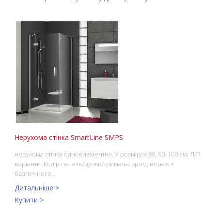
Нерухома стінка SmartLine SMPS
нерухома стінка одноелементна. У розмірах 80, 90, 100 см; Л/П
варіанти. Колір петель/ручки/тримача: хром, вітраж з
безпечного…
Детальніше >
Купити >