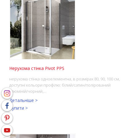
Нерухома стінка Pivot PPS
нерухома стінка одноелементна, в розмірах 80, 90, 100 см,
доступні кольори профілю: білий/сатин/полірований
алюміній/чорний,…
Детальніше >
Купити >