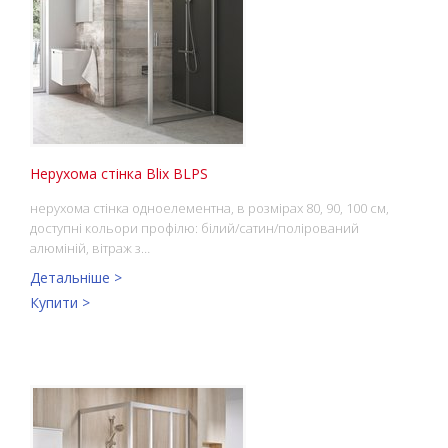
Нерухома стінка Blix BLPS
нерухома стінка одноелементна, в розмірах 80, 90, 100 см,
доступні кольори профілю: білий/сатин/полірований
алюміній, вітраж з…
Детальніше >
Купити >