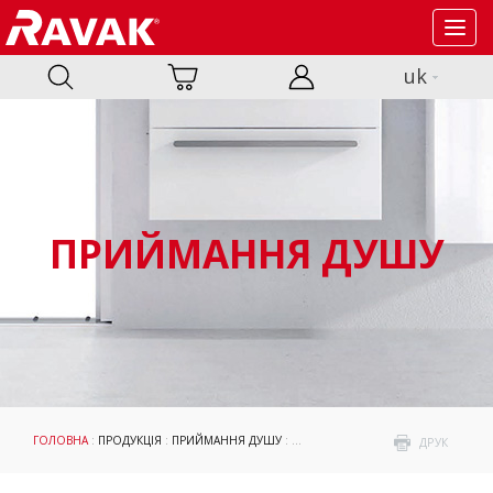
Toggl
navig
uk
ПРИЙМАННЯ ДУШУ
ГОЛОВНА
:
ПРОДУКЦІЯ
:
ПРИЙМАННЯ ДУШУ
:
ДУШЕВЫЕ УГОЛКИ И ДВЕРИ
: НЕРУ
ДРУК