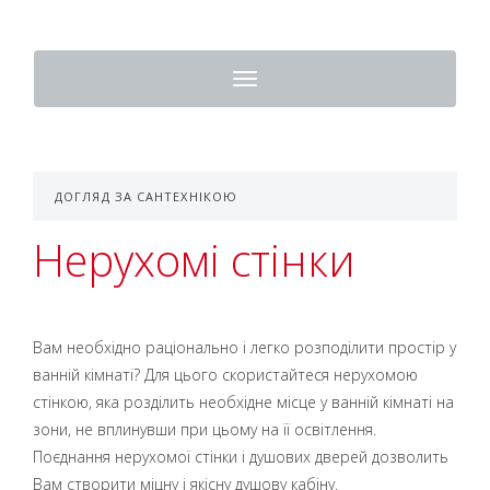
Toggle
navigation
ДОГЛЯД ЗА САНТЕХНІКОЮ
Нерухомі стінки
Вам необхідно раціонально і легко розподілити простір у
ванній кімнаті? Для цього скористайтеся нерухомою
стінкою, яка розділить необхідне місце у ванній кімнаті на
зони, не вплинувши при цьому на її освітлення.
Поєднання нерухомої стінки і душових дверей дозволить
Вам створити міцну і якісну душову кабіну.