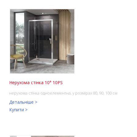
Нерухома стінка 10° 10PS
нерухома стінка одноелементна, у розмірах 80, 90, 100 см
Детальніше >
Купити >