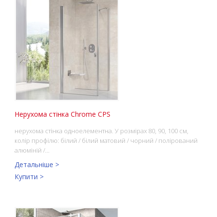
Нерухома стінка Chrome CPS
нерухома стінка одноелементна. У розмірах 80, 90, 100 см,
колір профілю: білий / білий матовий / чорний / полірований
алюміній /…
Детальніше >
Купити >