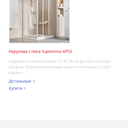
Нерухома стінка Supernova APSS
нерухома стінка в розмірах 75, 80, 90 см, доступні кольори
профілю: білий/сатин/Чорний, вітраж з полістиролу: pearl,
вітраж з…
Детальніше >
Купити >