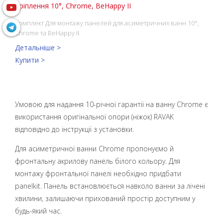
Кріплення 10°, Chrome, BeHappy II
Комплект Для монтажу панелей для асиметричних ванн 10°,
Chrome та BeHappy II.
Детальніше >
Купити >
Умовою для надання 10-річної гарантії на ванну Chrome є
використання оригінальної опори (ніжок) RAVAK
відповідно до інструкції з установки.
Для асиметричної ванни Chrome пропонуємо й
фронтальну акрилову панель білого кольору. Для
монтажу фронтальної панелі необхідно придбати
panelkit. Панель встановлюється навколо ванни за лічені
хвилини, залишаючи прихований простір доступним у
будь-який час.