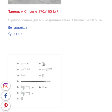
Панель A Chrome 170x105 L/R
Акрилові панелі для асиметричної ванни Chrome 170x105 L/R
Детальніше >
Купити >