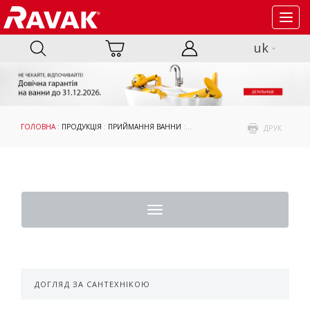
Toggl
navig
uk
ГОЛОВНА
:
ПРОДУКЦІЯ
:
ПРИЙМАННЯ ВАННИ
:
АКСЕСУАРИ
:
ОПОРИ, ПАНЕЛІ ТА К
ДРУК
Toggle
navigation
ДОГЛЯД ЗА САНТЕХНІКОЮ