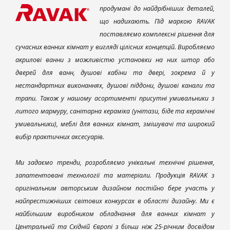
продумані до найдрібніших деталей,
що надихають. Під маркою RAVAK
поставляємо комплексні рішення для
сучасних ванних кімнат у вигляді цілісних концепцій. Виробляємо
акрилові ванни з можливістю установки на них штор або
дверей для ванн, душові кабіни та двері, зокрема й у
нестандартних виконаннях, душові піддони, душові канали та
трапи. Також у нашому асортименті присутні умивальники з
литого мармуру, санітарна кераміка (унітази, біде та керамічні
умивальники), меблі для ванних кімнат, змішувачі та широкий
вибір практичних аксесуарів.
Ми задаємо тренди, розробляємо унікальні технічні рішення,
запатентовані технології та матеріали. Продукція RAVAK з
оригінальним авторським дизайном постійно бере участь у
найпрестижніших світових конкурсах в області дизайну. Ми є
найбільшим виробником обладнання для ванних кімнат у
Центральній та Східній Європі з більш ніж 25-річним досвідом