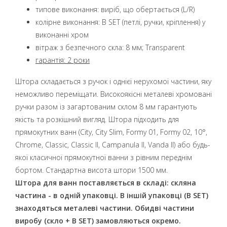
типове виконання: виріб, що обертається (L/R)
колірне виконання: B SET (петлі, ручки, кріплення) у
виконанні хром
вітраж з безпечного скла: 8 мм; Transparent
гарантія: 2 роки
Штора складається з ручок і однієї нерухомої частини, яку
неможливо переміщати. Високоякісні металеві хромовані
ручки разом із загартованим склом 8 мм гарантують
якість та розкішний вигляд. Штора підходить для
прямокутних ванн (City, City Slim, Formy 01, Formy 02, 10°,
Chrome, Classic, Classic II, Campanula II, Vanda II) або будь-
якої класичної прямокутної ванни з рівним переднім
бортом. Стандартна висота штори 1500 мм.
Штора для ванн поставляється в складі: скляна
частина - в одній упаковці. В іншій упаковці (B SET)
знаходяться металеві частини. Обидві частини
виробу (скло + B SET) замовляються окремо.