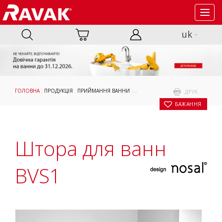
Toggl
navig
uk
ГОЛОВНА
:
ПРОДУКЦІЯ
:
ПРИЙМАННЯ ВАННИ
:
ШТОРИ ТА ДВЕРІ ДЛЯ ВАНН
:
ДО П
ДРУК
БАЖАННЯ
Штора для ванн
BVS1