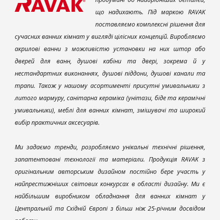
що надихають. Під маркою RAVAK
поставляємо комплексні рішення для
сучасних ванних кімнат у вигляді цілісних концепцій. Виробляємо
акрилові ванни з можливістю установки на них штор або
дверей для ванн, душові кабіни та двері, зокрема й у
нестандартних виконаннях, душові піддони, душові канали та
трапи. Також у нашому асортименті присутні умивальники з
литого мармуру, санітарна кераміка (унітази, біде та керамічні
умивальники), меблі для ванних кімнат, змішувачі та широкий
вибір практичних аксесуарів.
Ми задаємо тренди, розробляємо унікальні технічні рішення,
запатентовані технології та матеріали. Продукція RAVAK з
оригінальним авторським дизайном постійно бере участь у
найпрестижніших світових конкурсах в області дизайну. Ми є
найбільшим виробником обладнання для ванних кімнат у
Центральній та Східній Європі з більш ніж 25-річним досвідом