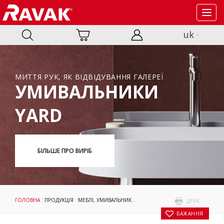
Toggl
navig
uk
МИТТЯ РУК, ЯК ВІДВІДУВАННЯ ГАЛЕРЕЇ
УМИВАЛЬНИКИ
YARD
БІЛЬШЕ ПРО ВИРІБ
ГОЛОВНА
:
ПРОДУКЦІЯ
:
МЕБЛІ, УМИВАЛЬНИКИ І WC
:
УМИВАЛЬНИКИ
:
АКСЕСУАР
ДРУК
БАЖАННЯ