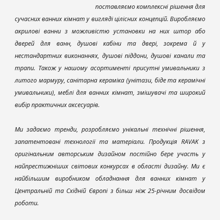
поставляємо комплексні рішення для
сучасних ванних кімнат у вигляді цілісних концепцій. Виробляємо
акрилові ванни з можливістю установки на них штор або
дверей для ванн, душові кабіни та двері, зокрема й у
нестандартних виконаннях, душові піддони, душові канали та
трапи. Також у нашому асортименті присутні умивальники з
литого мармуру, санітарна кераміка (унітази, біде та керамічні
умивальники), меблі для ванних кімнат, змішувачі та широкий
вибір практичних аксесуарів.
Ми задаємо тренди, розробляємо унікальні технічні рішення,
запатентовані технології та матеріали. Продукція RAVAK з
оригінальним авторським дизайном постійно бере участь у
найпрестижніших світових конкурсах в області дизайну. Ми є
найбільшим виробником обладнання для ванних кімнат у
Центральній та Східній Європі з більш ніж 25-річним досвідом
роботи.