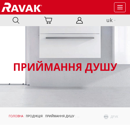
Toggl
navig
uk
ПРИЙМАННЯ ДУШУ
ГОЛОВНА
:
ПРОДУКЦІЯ
:
ПРИЙМАННЯ ДУШУ
:
ДУШОВІ ПІДДОНИ
:
АКСЕСУАРИ
: С
ДРУК