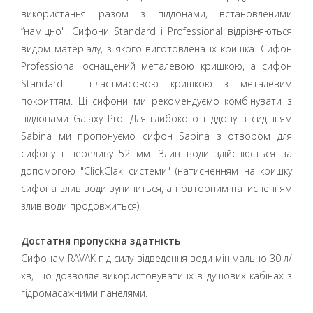
використання разом з піддонами, встановленими
“наміцно". Сифони Standard і Professional відрізняються
видом матеріалу, з якого виготовлена їх кришка. Сифон
Professional оснащений металевою кришкою, а сифон
Standard - пластмасовою кришкою з металевим
покриттям. Ці сифони ми рекомендуємо комбінувати з
піддонами Galaxy Pro. Для глибокого піддону з сидінням
Sabina ми пропонуємо сифон Sabina з отвором для
сифону і переливу 52 мм. Злив води здійснюється за
допомогою "ClickClak системи" (натисненням на кришку
сифона злив води зупиниться, а повторним натисненням
злив води продовжиться).
Достатня пропускна здатність
Сифонам RAVAK під силу відведення води мінімально 30 л/
хв, що дозволяє використовувати їх в душових кабінах з
гідромасажними панелями.