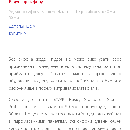
Редуктор сифону
Редуктор сифону зменшує відмінності в розмірах між 40 мм і
50 мм.
Детальніше >
Купити >
Без сифона жоден піддон не може виконувати своє
призначення - відведення води в систему каналізації при
прийманні душу. Оскільки піддон утворює міцно
вбудовану складову частину ванної кімнати, обирайте
сифони лише з якісних витривалих матеріалів.
Сифони для ванн RAVAK Basic, Standard, Start і
Professional мають діаметр 90 мм і пропускну здатність
30 л/хв. Це дозволяє застосовувати їх в душових кабінах
з гідромасажними панелями. Усі сифони д/ванн RAVAK
легко чистяться зовні, що є основною передумовою їх