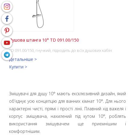
Душова штанга 10° TD 091.00/150
TD 091.00/150, гнучкий, підходить до всіх душових кабін
Детальніше >
Купити >
Змішувачі для душу 10° мають ексклюзивний дизайн, який
об'єднує усю концепцію для ванних кімнат 10°. Для нього
характерні чисті, прямі і прості лінії. Плавний хід важеля і
корпус змішувача, нахилений під кутом 10°, роблять
використання змішувачем ще приємнішим і
комфортнішим.