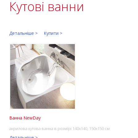
Кутові ванни
Детальніше >
Купити >
Ванна NewDay
акрилова кутова ванна в розмірі 140x140, 150x150 см
Детальніше >