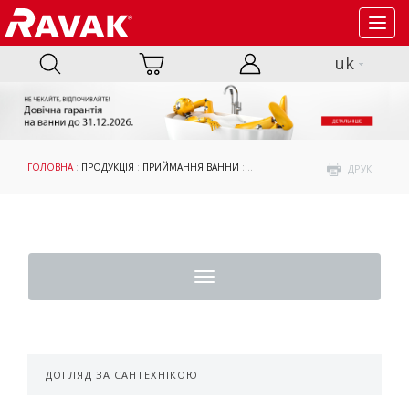
Toggl
navig
uk
ГОЛОВНА
:
ПРОДУКЦІЯ
:
ПРИЙМАННЯ ВАННИ
:
ВАННИ
: КУТОВІ ВАННИ
ДРУК
Toggle
navigation
ДОГЛЯД ЗА САНТЕХНІКОЮ