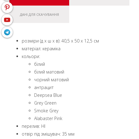
ДАНІ ДЛЯ СКАЧУВАННЯ
розміри (д x ш x в): 40,5 x 50 x 12,5 см
матеріал: кераміка
кольори:
білий
білий матовий
чорний матовий
aнтрацит
Deepsea Blue
Grey Green
Smoke Grey
Alabaster Pink
перелив: НІ
отвір під змішувач: 35 мм