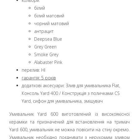
кольори:
білий
білий матовий
чорний матовий
aнтрацит
Deepsea Blue
Grey Green
Smoke Grey
Alabaster Pink
перелив: НІ
гарантія:
5 років
додаткові аксесуари: Злив для умивальника Flat,
Консоль Yard 400 / Конструкція з поличками CS
Yard, сифон для умивальника, змішувач
Умивальник Yard 600 виготовлений із високоякісної
кераміки та призначений для встановлення на тримач
Yard 600, умивальник не можна повісити на стіну окремо.
Умивальник необхідно поєднувати з нерухомим зливом