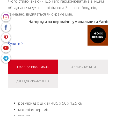
якого стилю, знаючи, що Yard гармоніюватиме з іншим
обладнанням для ванної кімнати. З іншого боку, він,
звичайно, виділяється як окреме ціле.
Нагороди за керамічні умивальники Yard:
Купити >
ТЕХНІЧНА ІНФОРМАЦІЯ
ЦІННИК / КУПИТИ
ДАНІ ДЛЯ СКАЧУВАННЯ
розміри (д x ш x в): 40,5 x 50 x 12,5 см
матеріал: кераміка