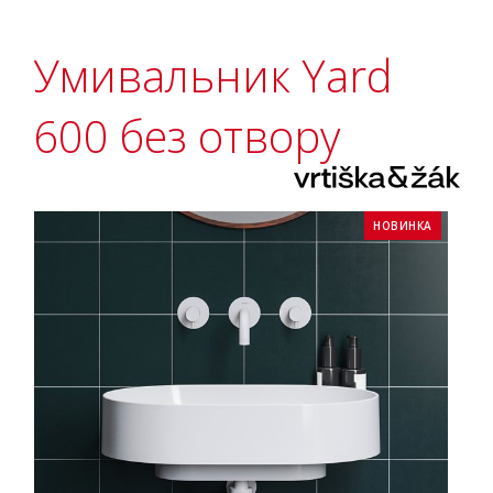
Умивальник Yard
600 без отвору
НОВИНКА