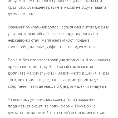
порушують естетичного враження від ванної кімнати.
Крім того, розміщені предмети ніколи не будуть падати
до умивальника.
Овальний умивальник доповнюється елементом дизайну
у вигляді кронштейна білого кольору, чорного або
нержавіючої сталі. Магія елегантності поєднує
кронштейн, змішувач, сифон та злив одного тону.
Варіант без отвору готовий для поєднання зі змішувачем
прихованого монтажу. Завдяки цій комбінації ви
досягнете максимально мінімалістичного рішення, а крім
того, ви отримаєте додаткові сантиметри місця для
зберігання - там, де інакше б був розміщений змішувач.
У підвісному умивальнику колекції Yard гармонійно
поєднуються округлі та прямі форми. Тому можна
делікатно розмістити його в інтер'єрі більш-менш будь-