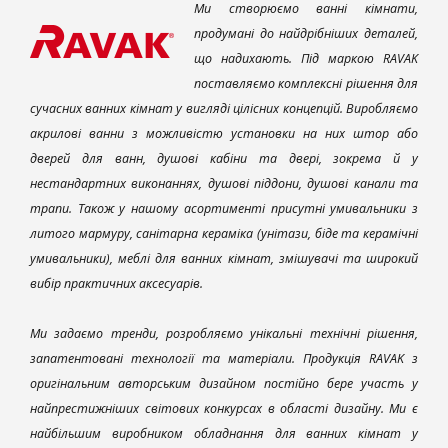
Ми створюємо ванні кімнати,
продумані до найдрібніших деталей,
що надихають. Під маркою RAVAK
поставляємо комплексні рішення для
сучасних ванних кімнат у вигляді цілісних концепцій. Виробляємо
акрилові ванни з можливістю установки на них штор або
дверей для ванн, душові кабіни та двері, зокрема й у
нестандартних виконаннях, душові піддони, душові канали та
трапи. Також у нашому асортименті присутні умивальники з
литого мармуру, санітарна кераміка (унітази, біде та керамічні
умивальники), меблі для ванних кімнат, змішувачі та широкий
вибір практичних аксесуарів.
Ми задаємо тренди, розробляємо унікальні технічні рішення,
запатентовані технології та матеріали. Продукція RAVAK з
оригінальним авторським дизайном постійно бере участь у
найпрестижніших світових конкурсах в області дизайну. Ми є
найбільшим виробником обладнання для ванних кімнат у