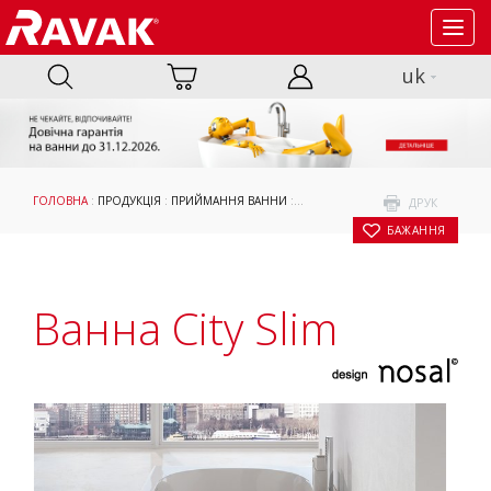
Toggl
navig
uk
ГОЛОВНА
:
ПРОДУКЦІЯ
:
ПРИЙМАННЯ ВАННИ
:
ВАННИ
:
SLIM ВАННИ RAVAK
: ВАНН
ДРУК
БАЖАННЯ
Ванна City Slim