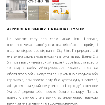
АКРИЛОВА ПРЯМОКУТНА ВАННА CITY SLIM
Не заявляє світу про свою унікальність. Навпаки,
впевнено чекає вашої уваги, яка обов’язково прийде і
ніщо не відірве вас від ванни City Slim. Її природність й
елегантна стриманість ніколи не втомлять вас. Ванна City
Slim має витончений тонкий верхній борт (висота всього
18 мм) і набір облицювальних панелей. Вам не
обов'язково облицьовувати ванну кам'яною кладкою або
керамікою, вам просто потрібно купити одну з панелей,
які підходять за дизайном у виконанні горіх, дуб, сатинове
(матове) дерево або просто білого кольору. Панель
повністю змінює стиль ванни, встановлюється навколо
ванни за кілька хвилин і є водонепроникною.