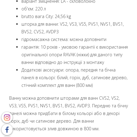
варіант зміцнення: LA - скловолокно
об'єм: 220 л
brutto вага City: 24,56 kg
шторка для ванни: VS2, VS3, VS5, PVS1, NVS1, BVS1,
BVS2, CVS2, AVDP3
гідромасажна система: можна доповнити
гарантія: 10 років - умовою гарантії є використання
оригінальної опори RAVAK (ніжки) для даного типу
ванни відповідно до інструкції з монтажу
Додаткові аксесуари: опора, передня та бічна
панелі в кольорі: білий, горіх, дуб, сатинове дерево,
стічний комплект для ванн (800 мм)
Ванну можна доповнити шторами для ванн CVS2, VS2,
VS3, VS5, PVS1, NVS1, BVS1, BVS2, AVDP3. Передню та бічну
панелі можна придбати в білому кольорі або в декорі
горіх, дуб чи сатинове дерево. Для ванни
використовується злив довжиною в 800 мм.