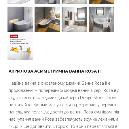
АКРИЛОВА АСИМЕТРИЧНА ВАННА ROSA II
Надійна ванна в оновленому дизайні. Ванна Rosa II є
продовженням попередньої моделі ванни з серії Rosa від
студії всесвітньо відомих дизайнерів Design Storz. Окрім
незвичайної форми має унікально розроблену передню
панель, яка полегшує доступ до ванни. Поза сумнівом, під
час купання ванни Rosa забезпечують зручне лежання, а
якщо їх ще доповнити шторою, то вони перевтіляться в