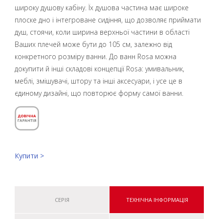
широку душову кабіну. Їх душова частина має широке
плоске дно і інтегроване сидіння, що дозволяє приймати
душ, стоячи, коли ширина верхньої частини в області
Ваших плечей може бути до 105 см, залежно від
конкретного розміру ванни. До ванн Rosa можна
докупити й інші складові концепції Rosa: умивальник,
меблі, змішувачі, штору та інші аксесуари, і усе це в
єдиному дизайні, що повторює форму самої ванни.
Купити >
СЕРІЯ
ТЕХНІЧНА ІНФОРМАЦІЯ