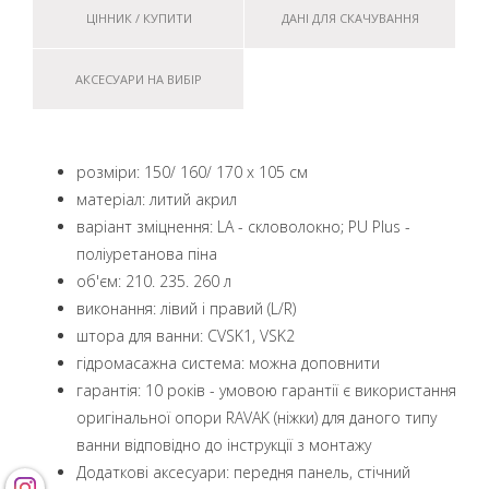
ЦІННИК / КУПИТИ
ДАНІ ДЛЯ СКАЧУВАННЯ
АКСЕСУАРИ НА ВИБІР
розміри: 150/ 160/ 170 x 105 см
матеріал: литий акрил
варіант зміцнення: LA - скловолокно; PU Plus -
поліуретанова піна
об'єм: 210. 235. 260 л
виконання: лівий і правий (L/R)
штора для ванни: CVSK1, VSK2
гідромасажна система: можна доповнити
гарантія: 10 років - умовою гарантії є використання
оригінальної опори RAVAK (ніжки) для даного типу
ванни відповідно до інструкції з монтажу
Додаткові аксесуари: передня панель, стічний