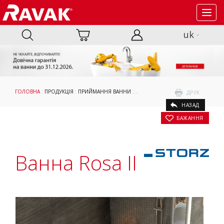
Toggl
navig
uk
ГОЛОВНА
:
ПРОДУКЦІЯ
:
ПРИЙМАННЯ ВАННИ
:
ВАННИ
:
АСИМЕТРИЧНІ ВАННИ
: В
ДРУК
НАЗАД
БАЖАННЯ
Ванна Rosa II