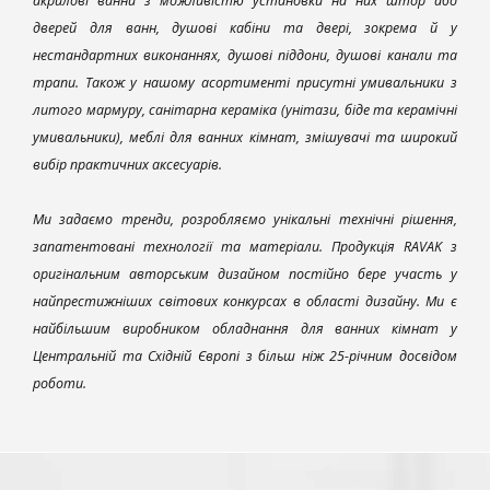
акрилові ванни з можливістю установки на них штор або
дверей для ванн, душові кабіни та двері, зокрема й у
нестандартних виконаннях, душові піддони, душові канали та
трапи. Також у нашому асортименті присутні умивальники з
литого мармуру, санітарна кераміка (унітази, біде та керамічні
умивальники), меблі для ванних кімнат, змішувачі та широкий
вибір практичних аксесуарів.
Ми задаємо тренди, розробляємо унікальні технічні рішення,
запатентовані технології та матеріали. Продукція RAVAK з
оригінальним авторським дизайном постійно бере участь у
найпрестижніших світових конкурсах в області дизайну. Ми є
найбільшим виробником обладнання для ванних кімнат у
Центральній та Східній Європі з більш ніж 25-річним досвідом
роботи.