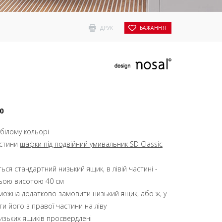
ДРУК
БАЖАННЯ
0
 білому кольорі
астини
шафки під подвійний умивальник SD Classic
ться стандартний низький ящик, в лівій частині -
ньою висотою 40 см
 можна додатково замовити низький ящик, або ж, у
и його з правої частини на ліву
изьких ящиків просвердлені