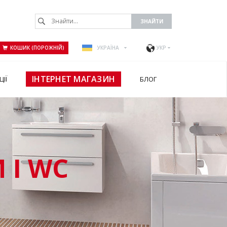
КОШИК (ПОРОЖНІЙ)
УКРАЇНА
УКР
ІНТЕРНЕТ МАГАЗИН
ЦІЇ
БЛОГ
 І WC