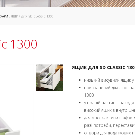
СУАРИ
: ЯЩИК ДЛЯ SD CLASSIC 1300
ic 1300
ЯЩИК ДЛЯ SD CLASSIC 130
низький висувний ящик у
призначений для лівої ч
1300
у правій частині знаходи
високий ящик з внутріш
для лівої частини шафки
разі потреби, переставит
отвори для додаткових н