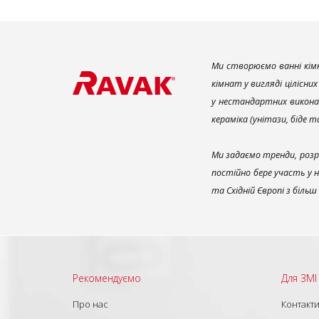
Ми створюємо ванні кімн
кімнат у вигляді цілісни
у нестандартних викона
кераміка (унітази, біде 
Ми задаємо тренди, розр
постійно бере участь у 
та Східній Європі з біль
Рекомендуємо
Для ЗМІ
Про нас
Контакт