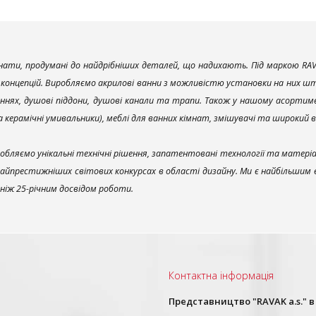
ати, продумані до найдрібніших деталей, що надихають. Під маркою RAV
х концепцій. Виробляємо акрилові ванни з можливістю установки на них што
ннях, душові піддони, душові канали та трапи. Також у нашому асортим
та керамічні умивальники), меблі для ванних кімнат, змішувачі та широкий 
обляємо унікальні технічні рішення, запатентовані технології та матері
найпрестижніших світових конкурсах в області дизайну. Ми є найбільшим
ш ніж 25-річним досвідом роботи.
Контактна інформація
и
Представництво "RAVAK a.s." в