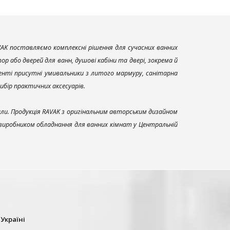
AK поставляємо комплексні рішення для сучасних ванних
р або дверей для ванн, душові кабіни та двері, зокрема й
енті присутні умивальники з литого мармуру, санітарна
вибір практичних аксесуарів.
али. Продукція RAVAK з оригінальним авторським дизайном
 виробником обладнання для ванних кімнат у Центральній
 Україні