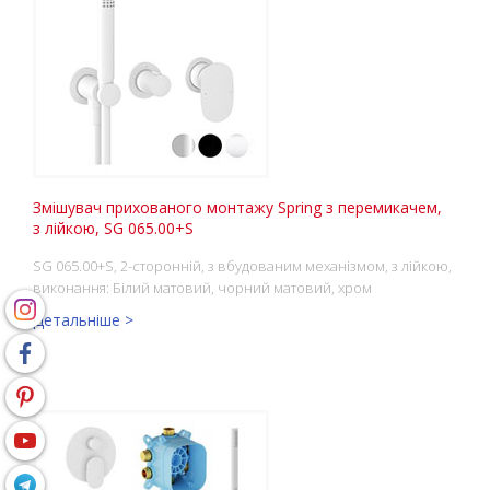
Змішувач прихованого монтажу Spring з перемикачем,
з лійкою, SG 065.00+S
SG 065.00+S, 2-сторонній, з вбудованим механізмом, з лійкою,
виконання: Білий матовий, чорний матовий, хром
Детальніше >