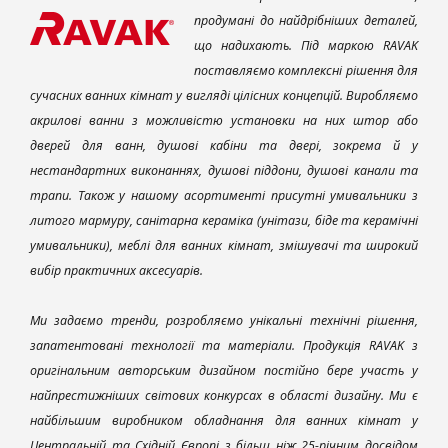
продумані до найдрібніших деталей,
що надихають. Під маркою RAVAK
поставляємо комплексні рішення для
сучасних ванних кімнат у вигляді цілісних концепцій. Виробляємо
акрилові ванни з можливістю установки на них штор або
дверей для ванн, душові кабіни та двері, зокрема й у
нестандартних виконаннях, душові піддони, душові канали та
трапи. Також у нашому асортименті присутні умивальники з
литого мармуру, санітарна кераміка (унітази, біде та керамічні
умивальники), меблі для ванних кімнат, змішувачі та широкий
вибір практичних аксесуарів.
Ми задаємо тренди, розробляємо унікальні технічні рішення,
запатентовані технології та матеріали. Продукція RAVAK з
оригінальним авторським дизайном постійно бере участь у
найпрестижніших світових конкурсах в області дизайну. Ми є
найбільшим виробником обладнання для ванних кімнат у
Центральній та Східній Європі з більш ніж 25-річним досвідом