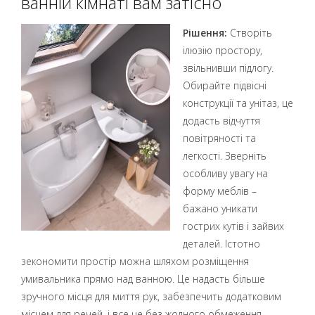
ванній кімнаті вам затісно
Рішення:
Створіть
ілюзію простору,
звільнивши підлогу.
Обирайте підвісні
конструкції та унітаз, це
додасть відчуття
повітряності та
легкості. Зверніть
особливу увагу на
форму меблів –
бажано уникати
гострих кутів і зайвих
деталей. Істотно
зекономити простір можна шляхом розміщення
умивальника прямо над ванною. Це надасть більше
зручного місця для миття рук, забезпечить додатковим
місцем для речей, і все це без жодного обмеження