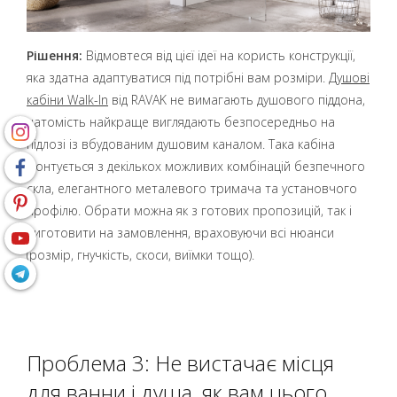
Рішення:
Відмовтеся від цієї ідеї на користь конструкції,
яка здатна адаптуватися під потрібні вам розміри.
Душові
кабіни Walk-In
від RAVAK не вимагають душового піддона,
натомість найкраще виглядають безпосередньо на
підлозі із вбудованим душовим каналом. Така кабіна
монтується з декількох можливих комбінацій безпечного
скла, елегантного металевого тримача та установчого
профілю. Обрати можна як з готових пропозицій, так і
виготовити на замовлення, враховуючи всі нюанси
(розмір, гнучкість, скоси, виїмки тощо).
Проблема 3: Не вистачає місця
для ванни і душа, як вам цього