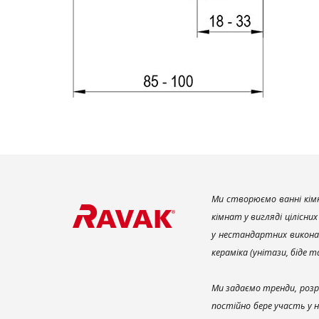
Ми створюємо ванні кімн
кімнат у вигляді цілісни
у нестандартних викона
кераміка (унітази, біде 
Ми задаємо тренди, розр
постійно бере участь у 