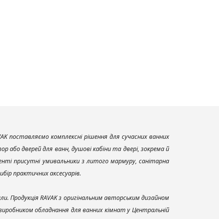
AK поставляємо комплексні рішення для сучасних ванних
р або дверей для ванн, душові кабіни та двері, зокрема й
енті присутні умивальники з литого мармуру, санітарна
вибір практичних аксесуарів.
али. Продукція RAVAK з оригінальним авторським дизайном
 виробником обладнання для ванних кімнат у Центральній