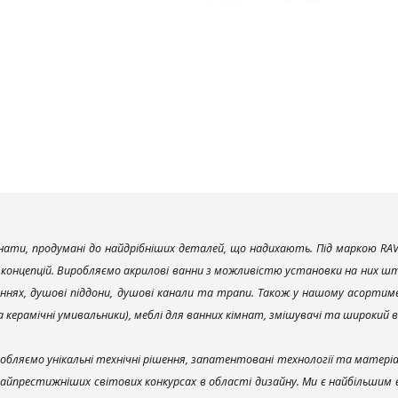
ати, продумані до найдрібніших деталей, що надихають. Під маркою RAV
х концепцій. Виробляємо акрилові ванни з можливістю установки на них што
ннях, душові піддони, душові канали та трапи. Також у нашому асортим
та керамічні умивальники), меблі для ванних кімнат, змішувачі та широкий 
обляємо унікальні технічні рішення, запатентовані технології та матері
найпрестижніших світових конкурсах в області дизайну. Ми є найбільшим