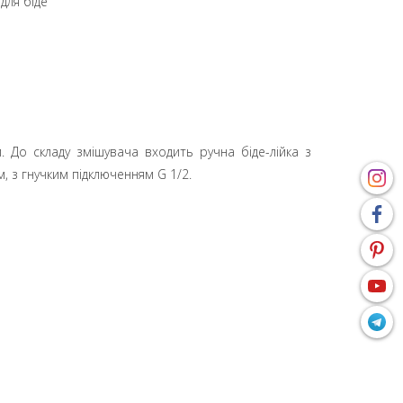
для біде
 До складу змішувача входить ручна біде-лійка з
, з гнучким підключенням G 1/2.