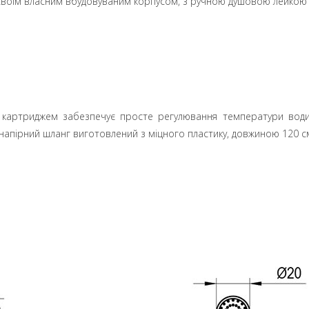
і своїм власним вбудовуваним корпусом, з ручною душовою лейкою 
 картриджем забезпечує просте регулювання температури води.
напірний шланг виготовлений з міцного пластику, довжиною 120 см