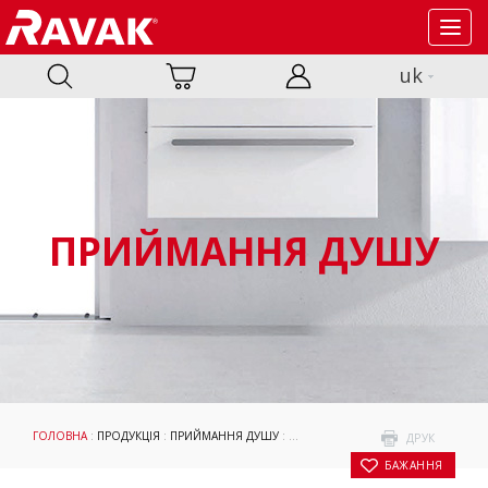
Toggl
navig
uk
ПРИЙМАННЯ ДУШУ
ГОЛОВНА
:
ПРОДУКЦІЯ
:
ПРИЙМАННЯ ДУШУ
:
ДУШОВІ КАБІНИ ТА ДВЕРІ
:
ROLL
: Д
ДРУК
БАЖАННЯ