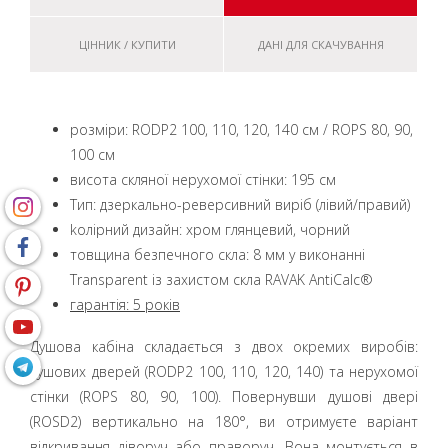
ЦІННИК / КУПИТИ
ДАНІ ДЛЯ СКАЧУВАННЯ
розміри: RODP2 100, 110, 120, 140 см / ROPS 80, 90,
100 см
висота скляної нерухомої стінки: 195 cм
Тип: дзеркально-реверсивний виріб (лівий/правий)
kолірний дизайн: хром глянцевий, чорний
товщина безпечного скла: 8 мм у виконанні
Transparent із захистом скла RAVAK AntiCalc®
гарантія: 5 років
Душова кабіна складається з двох окремих виробів:
душових дверей (RODP2 100, 110, 120, 140) та нерухомої
стінки (ROPS 80, 90, 100). Повернувши душові двері
(ROSD2) вертикально на 180°, ви отримуєте варіант
відкривання ліворуч або праворуч. Вона монтується в