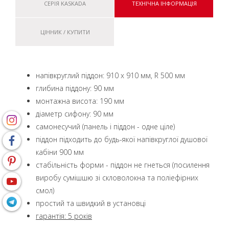
СЕРІЯ KASKADA
ТЕХНІЧНА ІНФОРМАЦІЯ
ЦІННИК / КУПИТИ
напівкруглий піддон: 910 х 910 мм, R 500 мм
глибина піддону: 90 мм
монтажна висота: 190 мм
діаметр сифону: 90 мм
самонесучий (панель і піддон - одне ціле)
піддон підходить до будь-якої напівкруглої душової
кабіни 900 мм
стабільність форми - піддон не гнеться (посилення
виробу сумішшю зі скловолокна та поліефірних
смол)
простий та швидкий в установці
гарантія: 5 років