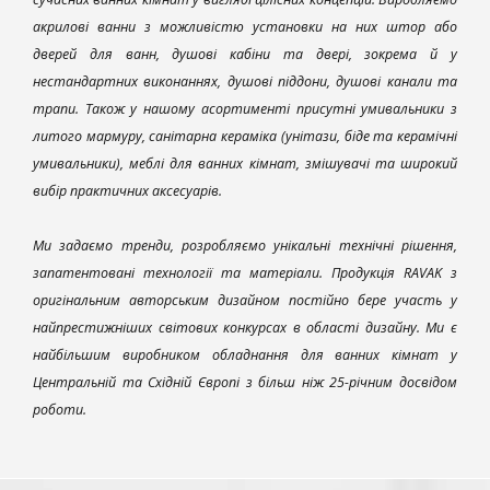
акрилові ванни з можливістю установки на них штор або
дверей для ванн, душові кабіни та двері, зокрема й у
нестандартних виконаннях, душові піддони, душові канали та
трапи. Також у нашому асортименті присутні умивальники з
литого мармуру, санітарна кераміка (унітази, біде та керамічні
умивальники), меблі для ванних кімнат, змішувачі та широкий
вибір практичних аксесуарів.
Ми задаємо тренди, розробляємо унікальні технічні рішення,
запатентовані технології та матеріали. Продукція RAVAK з
оригінальним авторським дизайном постійно бере участь у
найпрестижніших світових конкурсах в області дизайну. Ми є
найбільшим виробником обладнання для ванних кімнат у
Центральній та Східній Європі з більш ніж 25-річним досвідом
роботи.