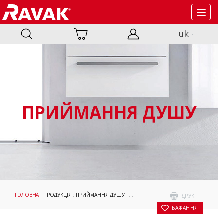
Toggl
navig
uk
ПРИЙМАННЯ ДУШУ
ГОЛОВНА
:
ПРОДУКЦІЯ
:
ПРИЙМАННЯ ДУШУ
:
ДУШОВІ ПІДДОНИ
:
KASKADA
: ДУШ
ДРУК
БАЖАННЯ