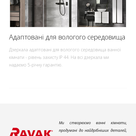
Адаптовані для вологого середовища
Дзеркала адаптовані для вологого середовища ванної
кімнати - рівень захисту IP 44. На всі дзеркала ми
надаємо 5-річну гарантію.
Ми створюємо ванні кімнати,
продумані до найдрібніших деталей,