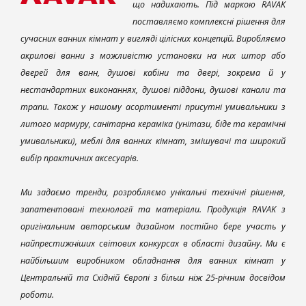
що надихають. Під маркою RAVAK
поставляємо комплексні рішення для
сучасних ванних кімнат у вигляді цілісних концепцій. Виробляємо
акрилові ванни з можливістю установки на них штор або
дверей для ванн, душові кабіни та двері, зокрема й у
нестандартних виконаннях, душові піддони, душові канали та
трапи. Також у нашому асортименті присутні умивальники з
литого мармуру, санітарна кераміка (унітази, біде та керамічні
умивальники), меблі для ванних кімнат, змішувачі та широкий
вибір практичних аксесуарів.
Ми задаємо тренди, розробляємо унікальні технічні рішення,
запатентовані технології та матеріали. Продукція RAVAK з
оригінальним авторським дизайном постійно бере участь у
найпрестижніших світових конкурсах в області дизайну. Ми є
найбільшим виробником обладнання для ванних кімнат у
Центральній та Східній Європі з більш ніж 25-річним досвідом
роботи.