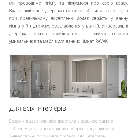
ми проводимо гігієну та піклуємося про свою красу.
Вдало підібране дзеркало оптично збільшує інтер'єр, а
при правильному висвітленні додає свіжість у ванну
кімнату й підтримує розслаблення у ванній. Універсальні
дзеркала можна комбінувати з іншими серіями
умивальників та меблів для ванних кімнат RAVAK.
Для всіх інтер'єрів
Безрамні дзеркала або дзеркала з вузькою рамою
забезпечують максимальну поверхню, що відбиває.
Універсальні форми вписуються у всі інтер'єри.