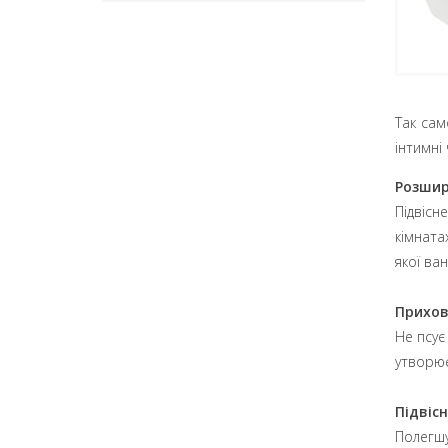
Так сам
інтимні
Розшир
Підвісн
кімната
якої ван
Прихо
Не псує
утворює
Підвіс
Полегшу