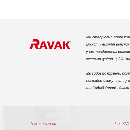
Ми створюємо ванні кімн
кімнат у вигляді цілісни
у нестандартних викона
кераміка (унітази, біде 
Ми задаємо тренди, розр
постійно бере участь у 
та Східній Європі з біль
Рекомендуємо
Для ЗМІ