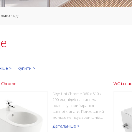
РАМІКА
: БІДЕ
де
ніше >
Купити >
i Chrome
WC із на
Біде Uni Chrome 360 х 510 х
290 мм, підвісна система
полегшує прибирання
ванної кімнати. Прихований
монтаж не псує зовнішній…
Детальніше >