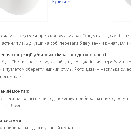
Купити >
о як ми піклуємося про свої руки, миючи їх щодня в цілях гігієни
 частини тіла. Відчувши на собі переваги біде у ванній кімнаті, Ви 
ення концепції д/ванних кімнат до досконалості
е біде Chrome по своєму дизайну відповідає іншим виробам широ
х з туалетом зберегти єдиний стиль. Його дизайн настільки сучасн
ної кімнати.
ваний монтаж
 загальний зовнішній вигляд, полегшує прибирання важко доступних
ться бруд.
на система
є прибирання підлоги у ванній кімнаті.