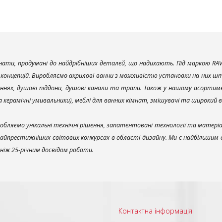
ати, продумані до найдрібніших деталей, що надихають. Під маркою RAV
х концепцій. Виробляємо акрилові ванни з можливістю установки на них што
ннях, душові піддони, душові канали та трапи. Також у нашому асортим
та керамічні умивальники), меблі для ванних кімнат, змішувачі та широкий 
обляємо унікальні технічні рішення, запатентовані технології та матері
найпрестижніших світових конкурсах в області дизайну. Ми є найбільшим
ш ніж 25-річним досвідом роботи.
Контактна інформація