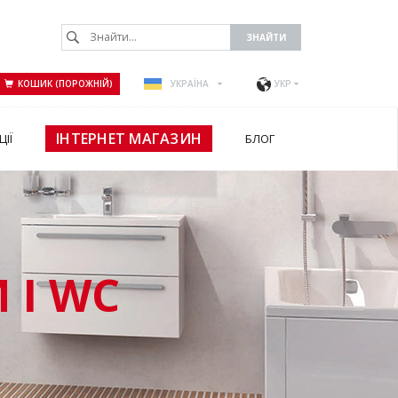
КОШИК (ПОРОЖНІЙ)
УКРАЇНА
УКР
ІНТЕРНЕТ МАГАЗИН
ЦІЇ
БЛОГ
 І WC