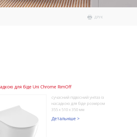
ДРУК
садкою для біде Uni Chrome RimOff
сучасний підвісний унітаз із
насадкою для біде розміром
355 x 510 x 350 мм
Детальніше >