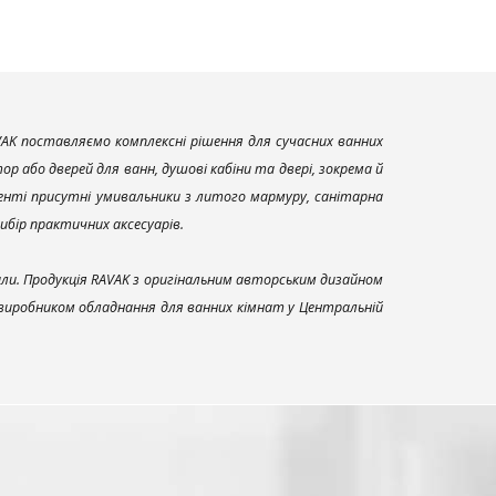
AK поставляємо комплексні рішення для сучасних ванних
р або дверей для ванн, душові кабіни та двері, зокрема й
енті присутні умивальники з литого мармуру, санітарна
вибір практичних аксесуарів.
али. Продукція RAVAK з оригінальним авторським дизайном
 виробником обладнання для ванних кімнат у Центральній