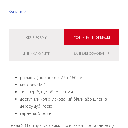
Купити >
СЕРІЯ FORMY
ТЕХНІЧНА ІНФОРМАЦІЯ
ЦІННИК / КУПИТИ
ДАНІ ДЛЯ СКАЧУВАННЯ
розміри (шxгxв): 46 x 27 x 160 см
матеріал: MDF
тип: виріб, що обертається
доступний колір: лакований білий або шпон в
декору дуб, горіх
гарантія: 5 років
Пенал SB Formy зі скляними поличками. Постачається у