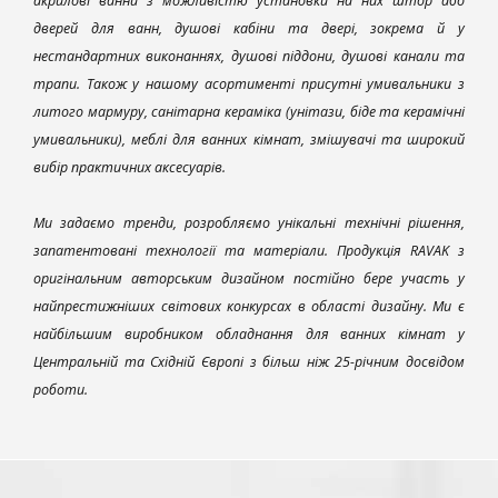
акрилові ванни з можливістю установки на них штор або
дверей для ванн, душові кабіни та двері, зокрема й у
нестандартних виконаннях, душові піддони, душові канали та
трапи. Також у нашому асортименті присутні умивальники з
литого мармуру, санітарна кераміка (унітази, біде та керамічні
умивальники), меблі для ванних кімнат, змішувачі та широкий
вибір практичних аксесуарів.
Ми задаємо тренди, розробляємо унікальні технічні рішення,
запатентовані технології та матеріали. Продукція RAVAK з
оригінальним авторським дизайном постійно бере участь у
найпрестижніших світових конкурсах в області дизайну. Ми є
найбільшим виробником обладнання для ванних кімнат у
Центральній та Східній Європі з більш ніж 25-річним досвідом
роботи.