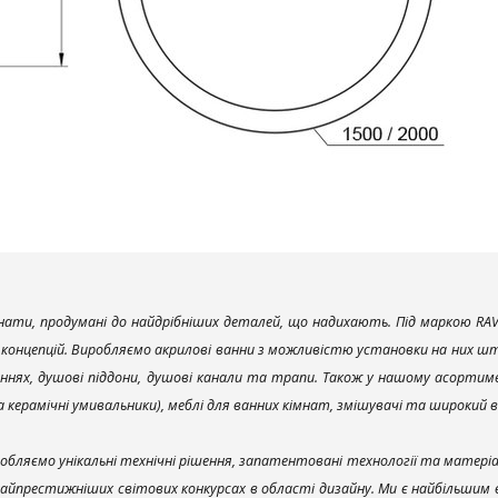
ати, продумані до найдрібніших деталей, що надихають. Під маркою RAV
х концепцій. Виробляємо акрилові ванни з можливістю установки на них што
ннях, душові піддони, душові канали та трапи. Також у нашому асортим
та керамічні умивальники), меблі для ванних кімнат, змішувачі та широкий 
обляємо унікальні технічні рішення, запатентовані технології та матері
найпрестижніших світових конкурсах в області дизайну. Ми є найбільшим