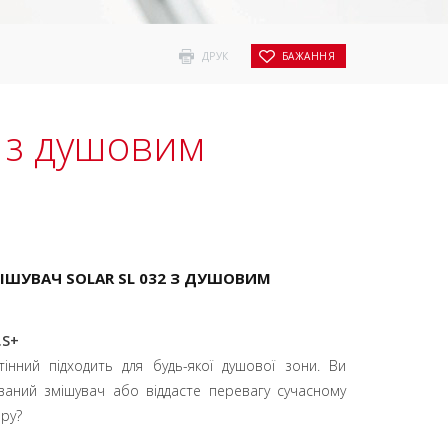
ДРУК
БАЖАННЯ
2 з душовим
ШУВАЧ SOLAR SL 032 З ДУШОВИМ
.S+
тінний підходить для будь-якої душової зони.
Ви
аний змішувач або віддасте перевагу сучасному
ору?