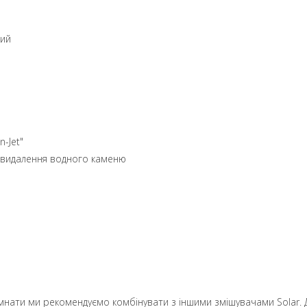
ний
n-Jet"
я видалення водного каменю
 кімнати ми рекомендуємо комбінувати з іншими змішувачами Sola