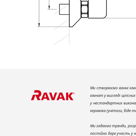
Ми створюємо ванні кімн
кімнат у вигляді цілісни
у нестандартних викона
кераміка (унітази, біде 
Ми задаємо тренди, розр
постійно бере участь у 