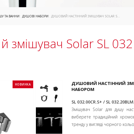
ШУ ТА ВАННИ
:
ДУШОВІ НАБОРИ
: ДУШОВИЙ НАСТІННИЙ ЗМІШУВАЧ SOLAR SL 032 З ДУШОВИМ НАБОРОМ
й змішувач Solar SL 03
ДУШОВИЙ НАСТІННИЙ ЗМІ
НОВИНКА
НАБОРОМ
SL 032.00CR.S+ / SL 032.20BLM
Змішувач Solar для душу нас
виберете традиційний хромов
тренду у вигляді чорного коль