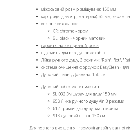
міжосьовий розмір змішувача: 150 мм
картридж (діаметр, матеріал): 35 мм, кераміч
колірне виконання:
CR: chrome - хром
BL: black - чорний матовий
гарантія на змішувачі: 5 років
підходить: для всіх душових кабін
Лійка ручного душу, 3 режими: "Rain", "Jet", "Rai
система очищення форсунок: EasyClean - дл
Душовий шланг, Довжина: 150 см
Душовий набір міститьмістить:
SL 032 Змішувач для душу 150 мм
958 Лійка ручного душу Air, 3 режими
612 Тримач для душу пластиковий
913 Душовий шланг 150 см
Для повного вирішення і гармонії дизайну ванної