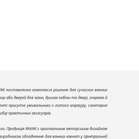
AK поставляємо комплексні рішення для сучасних ванних
р або дверей для ванн, душові кабіни та двері, зокрема й
енті присутні умивальники з литого мармуру, санітарна
вибір практичних аксесуарів.
али. Продукція RAVAK з оригінальним авторським дизайном
 виробником обладнання для ванних кімнат у Центральній