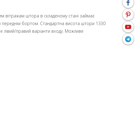
ьким вітражам штора в складеному стані займає
івним переднім бортом. Стандартна висота штори 1330
е лівий/правий варіанти входу. Можливе