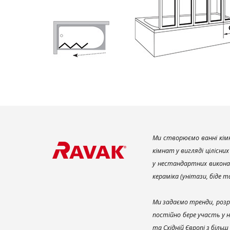
Ми створюємо ванні кімн
кімнат у вигляді цілісни
у нестандартних викона
кераміка (унітази, біде 
Ми задаємо тренди, розр
постійно бере участь у 
та Східній Європі з біль