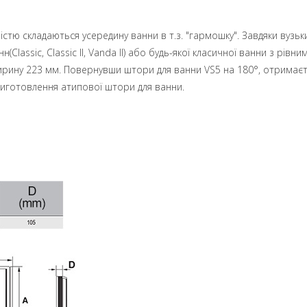
ністю складаються усередину ванни в т.з. "гармошку". Завдяки вуз
н(Classic, Classic II, Vanda II) або будь-якої класичної ванни з р
ширину 223 мм. Повернувши штори для ванни VS5 на 180°, отримаєт
иготовлення атипової штори для ванни.