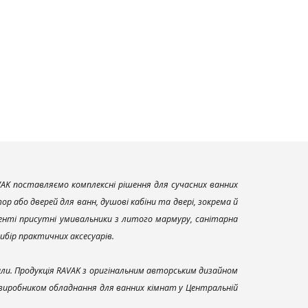
AK поставляємо комплексні рішення для сучасних ванних
р або дверей для ванн, душові кабіни та двері, зокрема й
енті присутні умивальники з литого мармуру, санітарна
вибір практичних аксесуарів.
али. Продукція RAVAK з оригінальним авторським дизайном
 виробником обладнання для ванних кімнат у Центральній