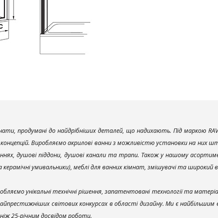
ати, продумані до найдрібніших деталей, що надихають. Під маркою RAV
х концепцій. Виробляємо акрилові ванни з можливістю установки на них што
ннях, душові піддони, душові канали та трапи. Також у нашому асортим
та керамічні умивальники), меблі для ванних кімнат, змішувачі та широкий 
обляємо унікальні технічні рішення, запатентовані технології та матері
найпрестижніших світових конкурсах в області дизайну. Ми є найбільшим
ш ніж 25-річним досвідом роботи.