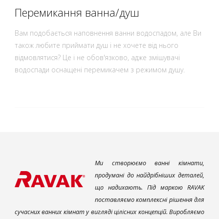
Перемикання ванна/душ
Вам подобається наповнення ванни водоспадом, але Ви
також любите приймати душ і не хочете від нього
відмовлятися? Це і не обов'язково, адже змішувачі
водоспади оснащені перемикачем з режимом душу.
Ми створюємо ванні кімнати,
продумані до найдрібніших деталей,
що надихають. Під маркою RAVAK
поставляємо комплексні рішення для
сучасних ванних кімнат у вигляді цілісних концепцій. Виробляємо