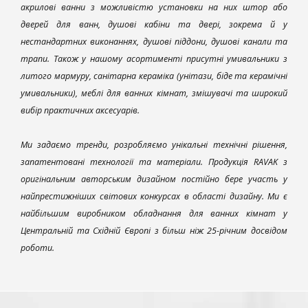
акрилові ванни з можливістю установки на них штор або
дверей для ванн, душові кабіни та двері, зокрема й у
нестандартних виконаннях, душові піддони, душові канали та
трапи. Також у нашому асортименті присутні умивальники з
литого мармуру, санітарна кераміка (унітази, біде та керамічні
умивальники), меблі для ванних кімнат, змішувачі та широкий
вибір практичних аксесуарів.
Ми задаємо тренди, розробляємо унікальні технічні рішення,
запатентовані технології та матеріали. Продукція RAVAK з
оригінальним авторським дизайном постійно бере участь у
найпрестижніших світових конкурсах в області дизайну. Ми є
найбільшим виробником обладнання для ванних кімнат у
Центральній та Східній Європі з більш ніж 25-річним досвідом
роботи.