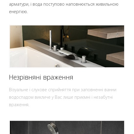
арматури, і вода поступово наповнюється живильною
енергією.
Незрівняні враження
Візуальне і слухове сприйняття при заповненні ванни
водоспадом викличе у Вас лише приємні і незабутні
враження.