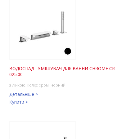
ВОДОCПАД - ЗМІШУВАЧ ДЛЯ ВАННИ CHROME CR
025.00
з лійкою, колір: хром, чорний
Детальніше >
Купити >