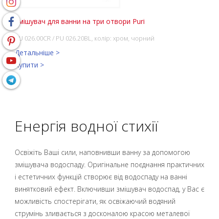
Змішувач для ванни на три отвори Puri
PU 026.00CR / PU 026.20BL, колір: хром, чорний
Детальніше >
Купити >
Енергія водної стихії
Освіжіть Ваші сили, наповнивши ванну за допомогою
змішувача водоспаду. Оригінальне поєднання практичних
і естетичних функцій створює від водоспаду на ванні
винятковий ефект. Включивши змішувач водоспад, у Вас є
можливість спостерігати, як освіжаючий водяний
струмінь зливається з досконалою красою металевої