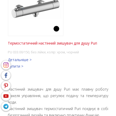
Термостатичний настінний змішувач для душу Puri
PU 033.00/150, без лійки, колір: хром, чорний
Детальніше >
Купити >
Настінний змішувач для душу Puri має плавну роботу
важеля управління, що регулює подачу та температуру
води.
Настінний змішувач термостатичний Puri поєднує в собі
бездоганний дизайн та виключно практичну функцію.