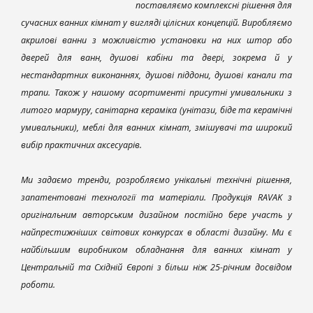
поставляємо комплексні рішення для
сучасних ванних кімнат у вигляді цілісних концепцій. Виробляємо
акрилові ванни з можливістю установки на них штор або
дверей для ванн, душові кабіни та двері, зокрема й у
нестандартних виконаннях, душові піддони, душові канали та
трапи. Також у нашому асортименті присутні умивальники з
литого мармуру, санітарна кераміка (унітази, біде та керамічні
умивальники), меблі для ванних кімнат, змішувачі та широкий
вибір практичних аксесуарів.
Ми задаємо тренди, розробляємо унікальні технічні рішення,
запатентовані технології та матеріали. Продукція RAVAK з
оригінальним авторським дизайном постійно бере участь у
найпрестижніших світових конкурсах в області дизайну. Ми є
найбільшим виробником обладнання для ванних кімнат у
Центральній та Східній Європі з більш ніж 25-річним досвідом
роботи.