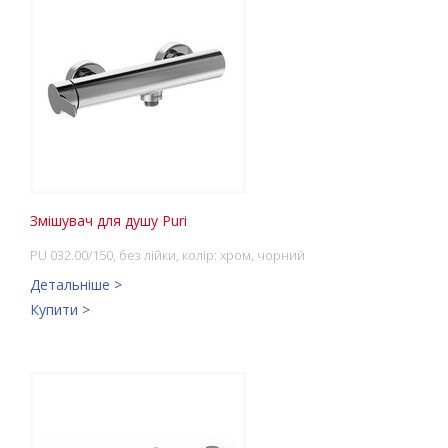
Змішувач для душу Puri
PU 032.00/150, без лійки, колір: хром, чорний
Детальніше >
Купити >