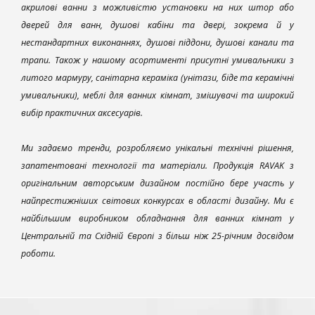
акрилові ванни з можливістю установки на них штор або
дверей для ванн, душові кабіни та двері, зокрема й у
нестандартних виконаннях, душові піддони, душові канали та
трапи. Також у нашому асортименті присутні умивальники з
литого мармуру, санітарна кераміка (унітази, біде та керамічні
умивальники), меблі для ванних кімнат, змішувачі та широкий
вибір практичних аксесуарів.
Ми задаємо тренди, розробляємо унікальні технічні рішення,
запатентовані технології та матеріали. Продукція RAVAK з
оригінальним авторським дизайном постійно бере участь у
найпрестижніших світових конкурсах в області дизайну. Ми є
найбільшим виробником обладнання для ванних кімнат у
Центральній та Східній Європі з більш ніж 25-річним досвідом
роботи.