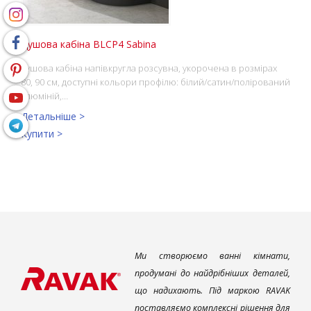
Душова кабіна BLCP4 Sabina
душова кабіна напівкругла розсувна, укорочена в розмірах
80, 90 см, доступні кольори профілю: білий/сатин/полірований
алюміній,…
Детальніше >
Купити >
Ми створюємо ванні кімнати,
продумані до найдрібніших деталей,
що надихають. Під маркою RAVAK
поставляємо комплексні рішення для