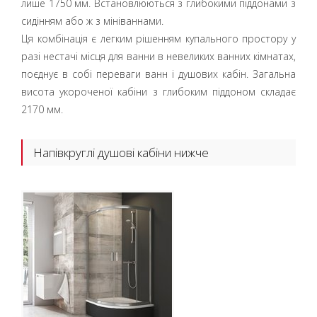
лише 1750 мм. Встановлюються з глибокими піддонами з
сидінням або ж з мініваннами.
Ця комбінація є легким рішенням купального простору у
разі нестачі місця для ванни в невеликих ванних кімнатах,
поєднує в собі переваги ванн і душових кабін. Загальна
висота укороченої кабіни з глибоким піддоном складає
2170 мм.
Напівкруглі душові кабіни нижче