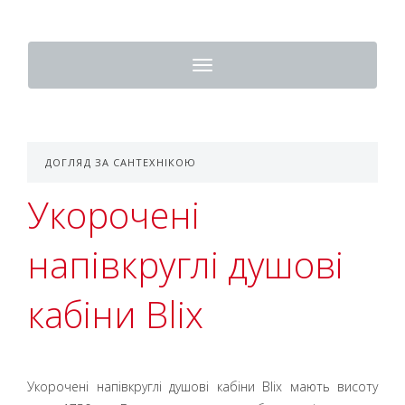
Toggle
navigation
ДОГЛЯД ЗА САНТЕХНІКОЮ
Укорочені
напівкруглі душові
кабіни Blix
Укорочені напівкруглі душові кабіни Blix мають висоту