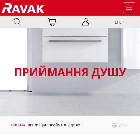
Toggl
navig
uk
ПРИЙМАННЯ ДУШУ
ГОЛОВНА
:
ПРОДУКЦІЯ
:
ПРИЙМАННЯ ДУШУ
:
ДУШОВІ КАБІНИ ТА ДВЕРІ
:
BLIX
: УК
ДРУК