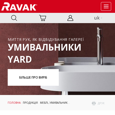
Toggl
navig
uk
МИТТЯ РУК, ЯК ВІДВІДУВАННЯ ГАЛЕРЕЇ
УМИВАЛЬНИКИ
YARD
БІЛЬШЕ ПРО ВИРІБ
ГОЛОВНА
:
ПРОДУКЦІЯ
:
МЕБЛІ, УМИВАЛЬНИКИ І WC
:
УМИВАЛЬНИКИ
: BEHAPPY
ДРУК