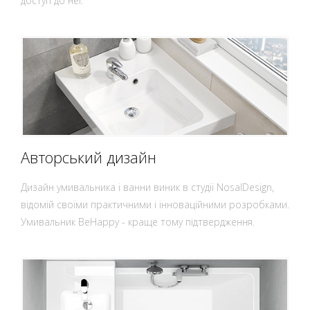
доступ до неї.
Авторський дизайн
Дизайн умивальника і ванни виник в студії NosalDesign,
відомій своїми практичними і інноваційними розробками.
Умивальник BeHappy - краще тому підтвердження.