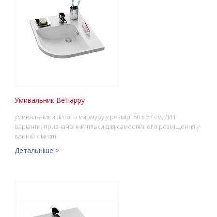
Умивальник BeHappy
умивальник з литого мармуру у розмірі 50 x 57 см, Л/П
варіанти; призначений тільки для самостійного розміщення у
ванній кімнаті
Детальніше >