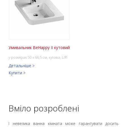
Умивальник BeHappy II кутовий
у розмірах 50 x 66,5 см, кутова, L/R
Детальніше >
Купити >
Вміло розроблені
І невелика ванна кімната може гарантувати досить