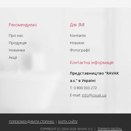
Рекомендуємо
Для ЗМІ
Про нас
Контакти
Продукція
Новини
Новинки
Фотографії
Акції
Контактна інформація
Представництво "RAVAK
a.s." в Україні
T: 0 800 333 272
E-mail:
info@ravak.ua
ПОРЕКОМЕНДУВАТИ СТОРІНКУ
|
КАРТА САЙТУ
COPYRIGHT (C) 2004-2026 RAVAK A.S. |
TOPINFO DIGITAL