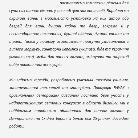
поставляємо комплексні рішення для
сучасних ванних кімнат у вигляді цілісних концепцій. Виробляємо
акрилові ванни з можливістю установки на них штор або
дверей для ванн, душові кабіни та двері, зокрема й у
нестандартних виконаннях, душові піддони, душові канали та
трапи. Також у нашому асортименті присутні умивальники з
литого мармуру, санітарна кераміка (унітази, біде та керамічні
умивальники), меблі для ванних кімнат, змішувачі та широкий
вибір практичних аксесуарів.
Ми задаємо тренди, розробляємо унікальні технічні рішення,
запатентовані технології та матеріали. Продукція RAVAK з
оригінальним авторським дизайном постійно бере участь у
найпрестижніших світових конкурсах в області дизайну. Ми є
найбільшим виробником обладнання для ванних кімнат у
Центральній та Східній Європі з більш ніж 25-річним досвідом
роботи.