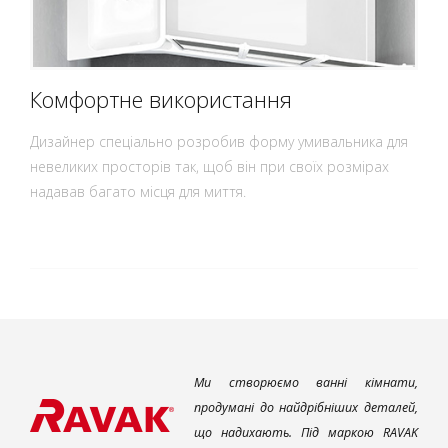
Комфортне використання
Дизайнер спеціально розробив форму умивальника для
невеликих просторів так, щоб він при своїх розмірах
надавав багато місця для миття.
Ми створюємо ванні кімнати,
продумані до найдрібніших деталей,
що надихають. Під маркою RAVAK