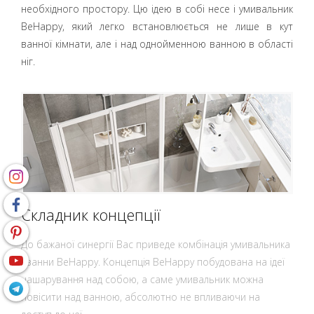
необхідного простору. Цю ідею в собі несе і умивальник
BeHappy, який легко встановлюється не лише в кут
ванної кімнати, але і над однойменною ванною в області
ніг.
Складник концепції
До бажаної синергії Вас приведе комбінація умивальника
і ванни BeHappy. Концепція BeHappy побудована на ідеї
нашарування над собою, а саме умивальник можна
повісити над ванною, абсолютно не впливаючи на