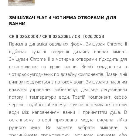
ЗМІШУВАЧ FLAT 4 ЧОТИРМА ОТВОРАМИ ДЛЯ
ВАННИ
CR II 026.00CR / CR II 026.20BL / CR II 026.20GB
Приємна динаміка овальних форм. Змішувач Chrome II
відбиває сучасні тенденції дизайну ванних кімнат.
Змішувач Chrome II з чотирма отворами підходить для
встановлення на краю ванни. Виріб складається з
чотирьох узгоджених по дизайну компонентів. Плавні лінії
виливу поєднуються з потоком води. Змішувач з плавним
важелем управління забезпечує ідеальне регулювання
потоку і температури води. Третій компонент, своєю
чергою, надійно забезпечує зручне перемикання потоку
води між наповненням ванни і прийняттям душа. В
останньому отворі прихована модна висувна лійка
ручного душу. Ви можете вибрати змішувачі в
традиційному хромованому, модному чорному або