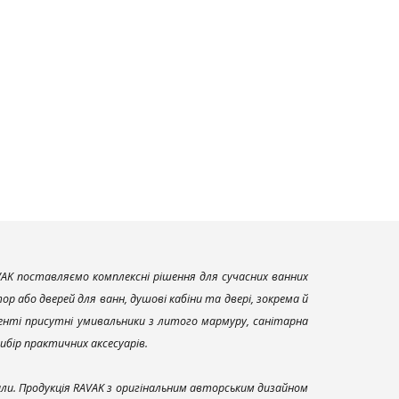
AK поставляємо комплексні рішення для сучасних ванних
р або дверей для ванн, душові кабіни та двері, зокрема й
енті присутні умивальники з литого мармуру, санітарна
вибір практичних аксесуарів.
али. Продукція RAVAK з оригінальним авторським дизайном