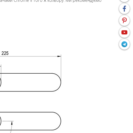
вачами Chrome II того ж кольору. Ми рекомендуємо