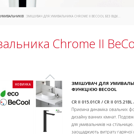
 УМИВАЛЬНИКІВ
: ЗМІШУВАЧ ДЛЯ УМИВАЛЬНИКА СHROME II BECOOL БЕЗ ВІДКРИВАННЯ СТОКУ
альника Сhrome II BeCo
ЗМІШУВАЧ ДЛЯ УМИВАЛЬНИ
НОВИНКА
ФУНКЦІЄЮ BECOOL
CR II 015.01CR / CR II 015.21BL 
Приємна динаміка овальних фор
дизайну ванних кімнат. Подовж
для умивальників на стільницю.
заощаджують витрату гарячої в