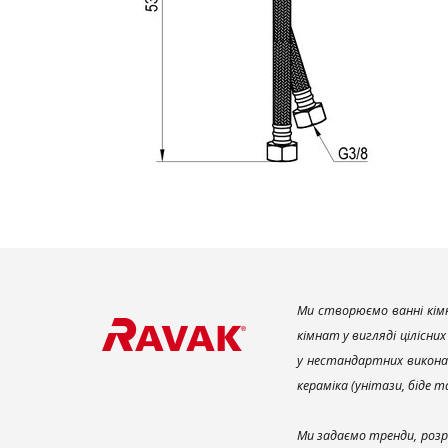
Ми створюємо ванні кімн
кімнат у вигляді цілісни
у нестандартних викона
кераміка (унітази, біде 
Ми задаємо тренди, розр