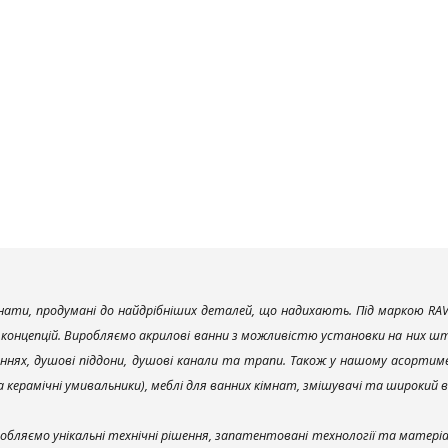
ати, продумані до найдрібніших деталей, що надихають. Під маркою RAV
х концепцій. Виробляємо акрилові ванни з можливістю установки на них што
ннях, душові піддони, душові канали та трапи. Також у нашому асортим
та керамічні умивальники), меблі для ванних кімнат, змішувачі та широкий 
обляємо унікальні технічні рішення, запатентовані технології та матері