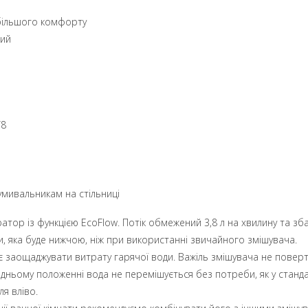
 більшого комфорту
ний
/8
умивальникам на стільниці
тор із функцією EcoFlow. Потік обмежений 3,8 л на хвилину та зба
и, яка буде нижчою, ніж при використанні звичайного змішувача.
 заощаджувати витрату гарячої води. Важіль змішувача не поверт
едньому положенні вода не перемішується без потреби, як у станд
я вліво.