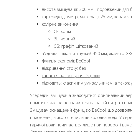
висота змішувача: 300 мм - подовжений для
картридж (діаметр, матеріал): 25 мм, кераміч
колірне виконання:
CR: хром
BL: чорний
GB: графіт щіткований
з'єднуючі шланги: гнучкий 450 мм, діаметр G3
функція економії: BeCool
відкривання стоку: без
гарантія на змішувачі: 5 років
підходить: класичним умивальникам, а також 
Усередині змішувача знаходиться оригінальний аера
помітите, але це позначиться на вашій витраті вод
Змішувач оснащений функцією BeCool, що дозволяє
положення, з якого тече лише холодна вода. У сер
гарячої води починається лише при повороті важел