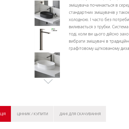
змішувача починається в серед
стандартних змішувачів у тако
холодною. І часто без потреби
виливається з трубки. Система
тоді, коли ви цього дійсно зах
вибрати змішувачі в традиці
графітовому щіткованому диза
ЦІЯ
ЦІННИК / КУПИТИ
ДАНІ ДЛЯ СКАЧУВАННЯ