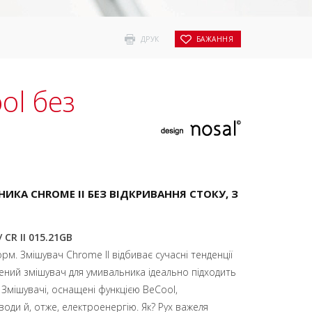
ДРУК
БАЖАННЯ
ol без
КА CHROME II БЕЗ ВІДКРИВАННЯ СТОКУ, З
/ CR II 015.21GB
м. Змішувач Chrome II відбиває сучасні тенденції
ений змішувач для умивальника ідеально підходить
 Змішувачі, оснащені функцією BeCool,
оди й, отже, електроенергію. Як? Рух важеля