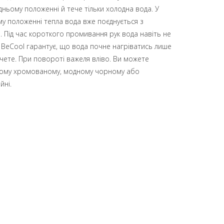
ньому положенні й тече тільки холодна вода. У
му положенні тепла вода вже поєднується з
. Під час короткого промивання рук вода навіть не
 BeCool гарантує, що вода почне нагріватись лише
очете. При повороті важеля вліво. Ви можете
йному хромованому, модному чорному або
йні.