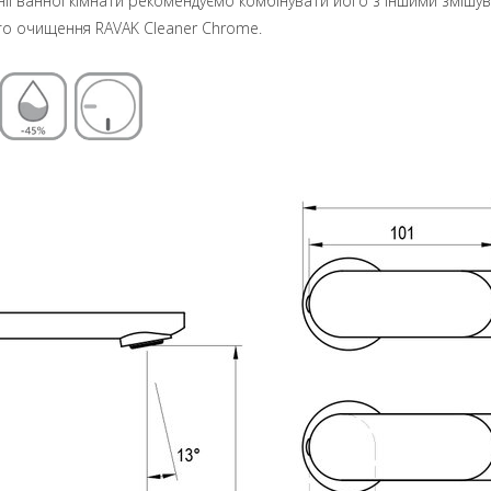
ії ванної кімнати рекомендуємо комбінувати його з іншими змішу
го очищення RAVAK Cleaner Chrome.