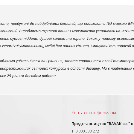
ати, продумані до найдрібніших деталей, що надихають. Під маркою RAV
х концепцій. Виробляємо акрилові ванни з можливістю установки на них што
ннях, душові піддони, душові канали та трапи. Також у нашому асортим
та керамічні умивальники), меблі для ванних кімнат, змішувачі та широкий 
обляємо унікальні технічні рішення, запатентовані технології та матері
найпрестижніших світових конкурсах в області дизайну. Ми є найбільшим
ш ніж 25-річним досвідом роботи.
Контактна інформація
и
Представництво "RAVAK a.s." в
T: 0 800 333 272