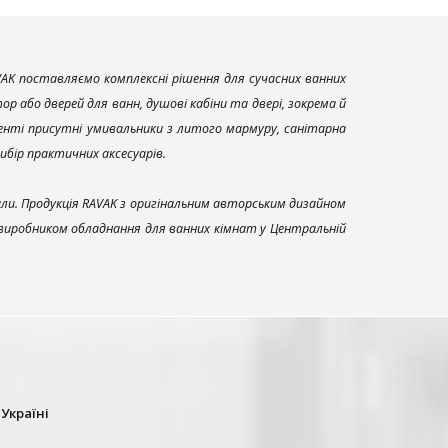
AK поставляємо комплексні рішення для сучасних ванних
р або дверей для ванн, душові кабіни та двері, зокрема й
енті присутні умивальники з литого мармуру, санітарна
вибір практичних аксесуарів.
али. Продукція RAVAK з оригінальним авторським дизайном
 виробником обладнання для ванних кімнат у Центральній
 Україні