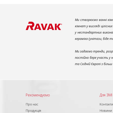
Ми створюємо ванні кімн
кімнат у вигляді цілісни
у нестандартних викона
кераміка (унітази, біде 
Ми задаємо тренди, розр
постійно бере участь у 
та Східній Європі з біль
Рекомендуємо
Для ЗМІ
Про нас
Контакт
Продукція
Новини