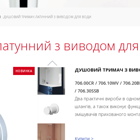
І
: ДУШОВИЙ ТРИМАЧ ЛАТУННИЙ З ВИВОДОМ ДЛЯ ВОДИ
атунний з виводом для
ДУШОВИЙ ТРИМАЧ З ВИ
НОВИНКА
706.00CR / 706.10WV / 706.20B
/ 706.30SSB
Два практичні вироби в одному
шлангів, а також виконує функц
змішувачів прихованого монта
Купити >