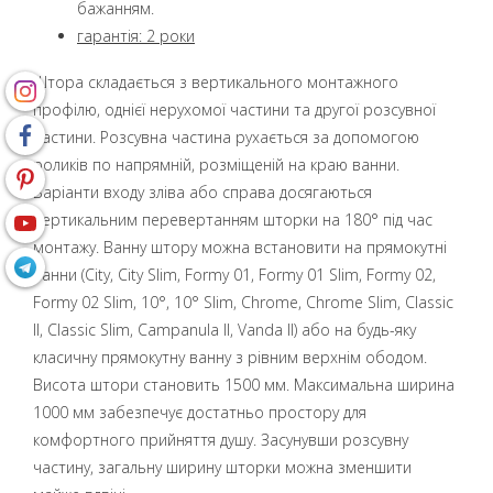
бажанням.
гарантія: 2 роки
Штора складається з вертикального монтажного
профілю, однієї нерухомої частини та другої розсувної
частини. Розсувна частина рухається за допомогою
роликів по напрямній, розміщеній на краю ванни.
Варіанти входу зліва або справа досягаються
вертикальним перевертанням шторки на 180° під час
монтажу. Ванну штору можна встановити на прямокутні
ванни (City, City Slim, Formy 01, Formy 01 Slim, Formy 02,
Formy 02 Slim, 10°, 10° Slim, Chrome, Chrome Slim, Classic
II, Classic Slim, Campanula II, Vanda II) або на будь-яку
класичну прямокутну ванну з рівним верхнім ободом.
Висота штори становить 1500 мм. Максимальна ширина
1000 мм забезпечує достатньо простору для
комфортного прийняття душу. Засунувши розсувну
частину, загальну ширину шторки можна зменшити