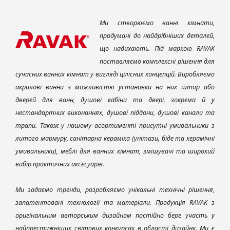
Ми створюємо ванні кімнати,
продумані до найдрібніших деталей,
що надихають. Під маркою RAVAK
поставляємо комплексні рішення для
сучасних ванних кімнат у вигляді цілісних концепцій. Виробляємо
акрилові ванни з можливістю установки на них штор або
дверей для ванн, душові кабіни та двері, зокрема й у
нестандартних виконаннях, душові піддони, душові канали та
трапи. Також у нашому асортименті присутні умивальники з
литого мармуру, санітарна кераміка (унітази, біде та керамічні
умивальники), меблі для ванних кімнат, змішувачі та широкий
вибір практичних аксесуарів.
Ми задаємо тренди, розробляємо унікальні технічні рішення,
запатентовані технології та матеріали. Продукція RAVAK з
оригінальним авторським дизайном постійно бере участь у
найпрестижніших світових конкурсах в області дизайну. Ми є