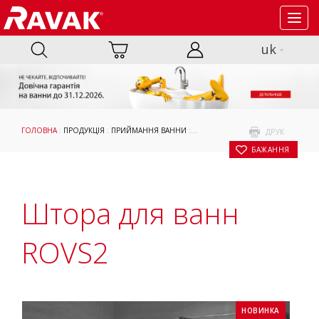
Toggl
navig
uk
ГОЛОВНА
:
ПРОДУКЦІЯ
:
ПРИЙМАННЯ ВАННИ
:
ШТОРИ ТА ДВЕРІ ДЛЯ ВАНН
:
ДО П
ДРУК
БАЖАННЯ
Штора для ванн
ROVS2
НОВИНКА