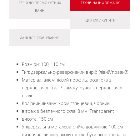
СЕРІЯ ДО ПРЯМОКУТНИХ
ТЕХНІЧНА ІНФОРМАЦІЯ
ВАНН
ЦІННИК / КУПИТИ
ДАНІ ДЛЯ СКАЧУВАННЯ
Pозміри: 100, 110 см
Тип: дзеркально-реверсивний виріб (лівий/правий)
Матеріал: алюмінієвий профіль, розпірка з
нержавіючої сталі / замаку, ручка з нержавіючої
сталі
Kолірний дизайн: хром глянцевий, чорний
вітраж з безпечного скла: 8 мм; Transparent
висота: 150 см
Універсальна металева стійка довжиною 100 см
визначає ширину входу і може бути вкорочена за