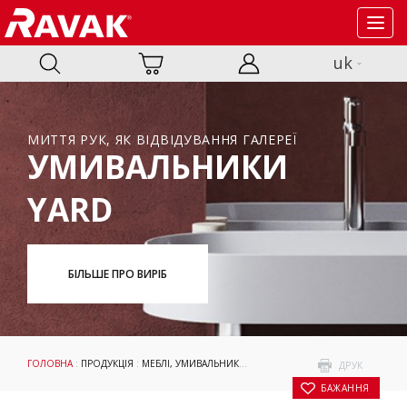
Toggl
navig
uk
МИТТЯ РУК, ЯК ВІДВІДУВАННЯ ГАЛЕРЕЇ
УМИВАЛЬНИКИ
YARD
БІЛЬШЕ ПРО ВИРІБ
ГОЛОВНА
:
ПРОДУКЦІЯ
:
МЕБЛІ, УМИВАЛЬНИКИ І WC
:
УМИВАЛЬНИКИ
:
АКСЕСУАР
ДРУК
БАЖАННЯ