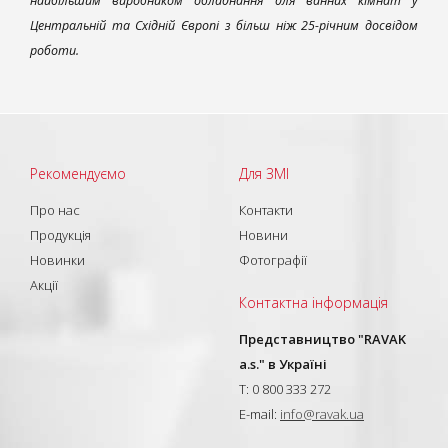
найбільшим виробником обладнання для ванних кімнат у
Центральній та Східній Європі з більш ніж 25-річним досвідом
роботи.
Рекомендуємо
Для ЗМІ
Про нас
Контакти
Продукція
Новини
Новинки
Фотографії
Акції
Контактна інформація
Представництво "RAVAK
a.s." в Україні
T: 0 800 333 272
E-mail:
info@ravak.ua