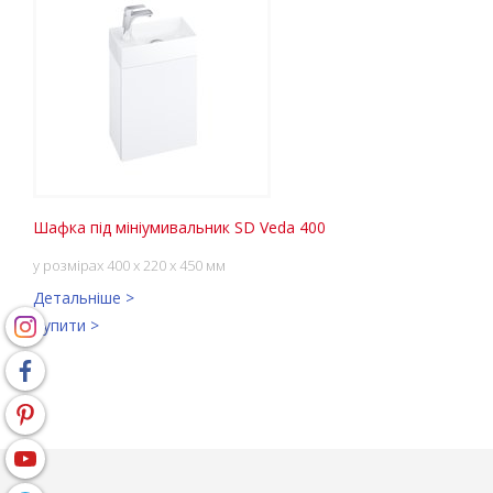
Шафка під мініумивальник SD Veda 400
у розмірах 400 x 220 x 450 мм
Детальніше >
Купити >