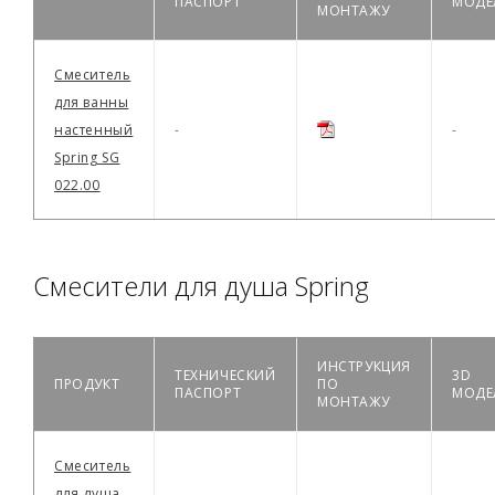
ПАСПОРТ
МОДЕ
МОНТАЖУ
Смеситель
для ванны
настенный
-
-
Spring SG
022.00
Смесители для душа Spring
ИНСТРУКЦИЯ
ТЕХНИЧЕСКИЙ
3D
ПРОДУКТ
ПО
ПАСПОРТ
МОДЕ
МОНТАЖУ
Смеситель
для душа