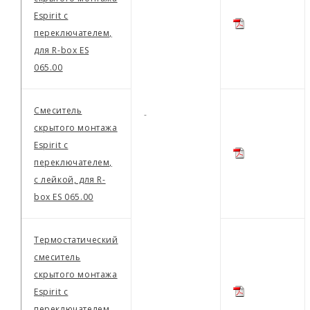
Espirit с
переключателем,
для R-box ES
065.00
Смеситель
-
скрытого монтажа
Espirit с
переключателем,
с лейкой, для R-
box ES 065.00
Термостатический
смеситель
скрытого монтажа
Espirit с
переключателем,