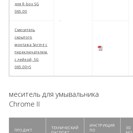
для R-box SG
065.00
-
Смеситель
скрытого
монтажа Spring с
переключателем,
с лейкой, SG
065.00+S
меситель для умывальника
Chrome II
ИНСТРУКЦИЯ
ТЕХНИЧЕСКИЙ
3D
ПРОДУКТ
ПО
ПАСПОРТ
МО