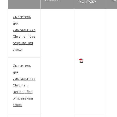
МОНТАЖУ
Смеситель
для
умывальника
Сhrome II без
открывания
стока
Смеситель
для
умывальника
Сhrome II
BeCool, без
открывания
стока