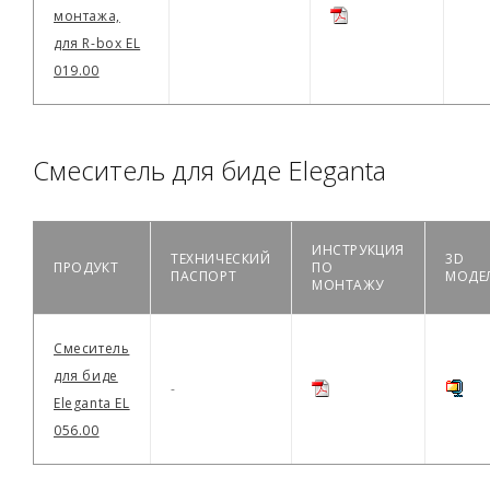
монтажа,
для R-box EL
019.00
Смеситель для биде Eleganta
ИНСТРУКЦИЯ
ТЕХНИЧЕСКИЙ
3D
ПРОДУКТ
ПО
ПАСПОРТ
МОДЕ
МОНТАЖУ
Смеситель
для биде
-
Eleganta EL
056.00