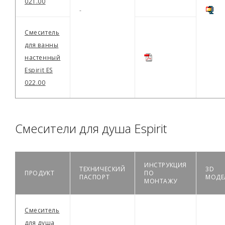
021.00
-
Смеситель
для ванны
настенный
Espirit ES
022.00
Смесители для душа Espirit
ИНСТРУКЦИЯ
ТЕХНИЧЕСКИЙ
3D
ПРОДУКТ
ПО
ПАСПОРТ
МОДЕ
МОНТАЖУ
Смеситель
для душа