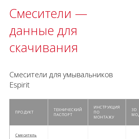
Смесители —
данные для
скачивания
Смесители для умывальников
Espirit
ИНСТРУКЦИЯ
ТЕХНИЧЕСКИЙ
3D
ПРОДУКТ
ПО
ПАСПОРТ
МО
МОНТАЖУ
Смеситель