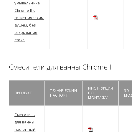
умывальника
-
-
Chrome II с
гигиеническим
душем, без
открывания
стока
Смесители для ванны Chrome II
ИНСТРУКЦИЯ
ТЕХНИЧЕСКИЙ
3D
ПРОДУКТ
ПО
ПАСПОРТ
МО
МОНТАЖУ
Смеситель
для ванны
настенный