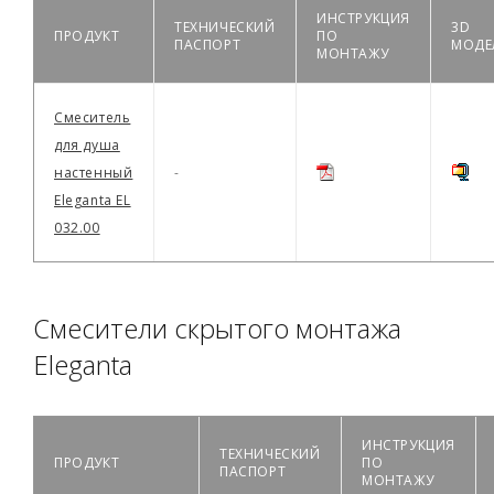
ИНСТРУКЦИЯ
ТЕХНИЧЕСКИЙ
3D
ПРОДУКТ
ПО
ПАСПОРТ
МОДЕ
МОНТАЖУ
Смеситель
для душа
настенный
-
Eleganta EL
032.00
Смесители скрытого монтажа
Eleganta
ИНСТРУКЦИЯ
ТЕХНИЧЕСКИЙ
ПРОДУКТ
ПО
ПАСПОРТ
МОНТАЖУ