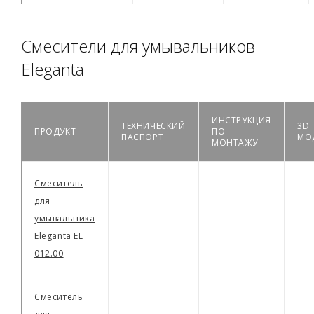
Смесители для умывальников
Eleganta
ИНСТРУКЦИЯ
ТЕХНИЧЕСКИЙ
3D
ПРОДУКТ
ПО
ПАСПОРТ
МО
МОНТАЖУ
Смеситель
для
умывальника
Eleganta EL
012.00
Смеситель