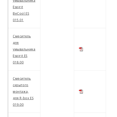
умывальника
Espirit
BeCool ES
015.01
Смеситель
для
умывальника
Espirit ES
018.00
Смеситель
скрытого
монтажа,
для R-box ES
019.00