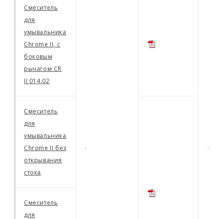
Смеситель
для
умывальника
Chrome II, с
боковым
рычагом CR
II 014.02
Смеситель
для
умывальника
Сhrome II без
-
-
открывания
стока
Смеситель
для