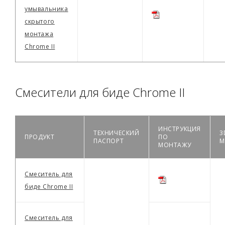
умывальника
скрытого
монтажа
Chrome II
Смесители для биде Chrome II
ИНСТРУКЦИЯ
ТЕХНИЧЕСКИЙ
3
ПРОДУКТ
ПО
ПАСПОРТ
М
МОНТАЖУ
Смеситель для
биде Chrome II
Смеситель для