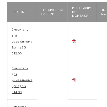
ИНСТРУКЦИЯ
ТЕХНИЧЕСКИЙ
3D
ПРОДУКТ
ПО
ПАСПОРТ
МО
МОНТАЖУ
Смеситель
для
умывальника
Spring SG
012.00
Смеситель
для
умывальника
Spring SG
014.00
-
-
Смеситель