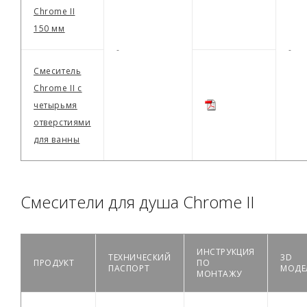
Chrome II
150 мм
-
-
Смеситель
Chrome II с
четырьмя
отверстиями
для ванны
Смесители для душа Chrome II
ИНСТРУКЦИЯ
ТЕХНИЧЕСКИЙ
3D
ПРОДУКТ
ПО
ПАСПОРТ
МОДЕ
МОНТАЖУ