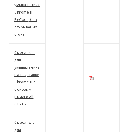
умывальника
Сhrome II
BeCool, без
открывания
стока
Смеситель
для
умывальника
на подставке
Chrome II с
боковым
рычагомII
015.02
Смеситель
для