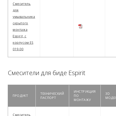
Смеситель
для
умывальника
скрытого
монтажа
Espirit, с
корпусом ES
019.00
Смесители для биде Espirit
ИНСТРУКЦИЯ
ТЕХНИЧЕСКИЙ
3D
ПРОДУКТ
ПО
ПАСПОРТ
МОДЕ
МОНТАЖУ
Смеситель